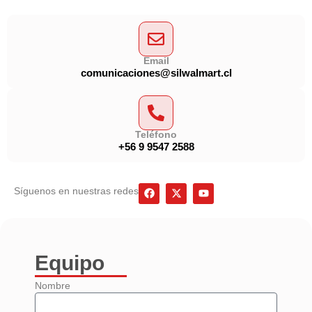
Email
comunicaciones@silwalmart.cl
Teléfono
+56 9 9547 2588
F
X
Y
Síguenos en nuestras redes
a
-
o
c
t
u
e
w
t
b
i
u
o
t
b
o
t
e
Equipo
k
e
r
Nombre