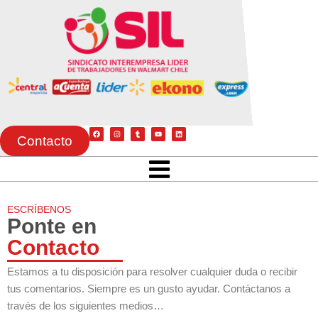
F
I
T
Y
L
a
n
u
o
i
Contacto
c
s
m
u
n
e
t
b
t
k
b
a
l
u
e
o
g
r
b
d
Menu
o
r
e
i
k
a
n
m
ESCRÍBENOS
Ponte en
Contacto
Estamos a tu disposición para resolver cualquier duda o recibir
tus comentarios. Siempre es un gusto ayudar. Contáctanos a
través de los siguientes medios…