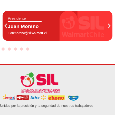
Secretaria
Katherine Veg
cl
katherinevega@silwalm
Unidos por la precisión y la seguridad de nuestros trabajadores.