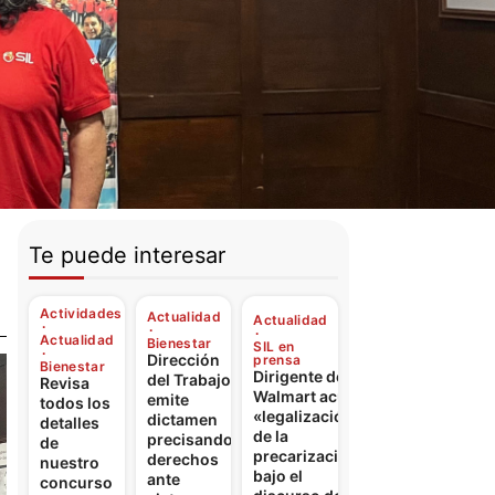
Te puede interesar
Actividades
Actualidad
Actualidad
Actualidad
Bienestar
SIL en
Dirección
prensa
Bienestar
Dirigente de
del Trabajo
Revisa
Walmart acusa
emite
todos los
«legalización
dictamen
detalles
de la
precisando
de
precarización»
derechos
nuestro
bajo el
ante
concurso