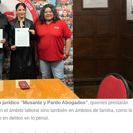
o jurídico “Musante y Pardo Abogados”
, quienes prestarán
en el ámbito laboral sino también en ámbitos de familia, como lo
o en delitos en lo penal.