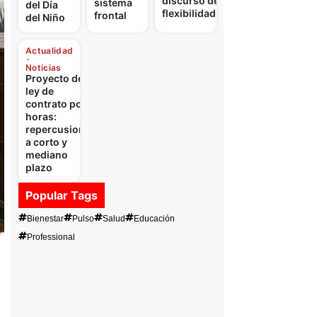
discurso de la
sistema
del Día
flexibilidad
frontal
del Niño
Actualidad
Noticias
Proyecto de
ley de
contrato por
horas:
repercusiones
a corto y
mediano
plazo
Popular Tags
Bienestar
Pulso
Salud
Educación
Professional